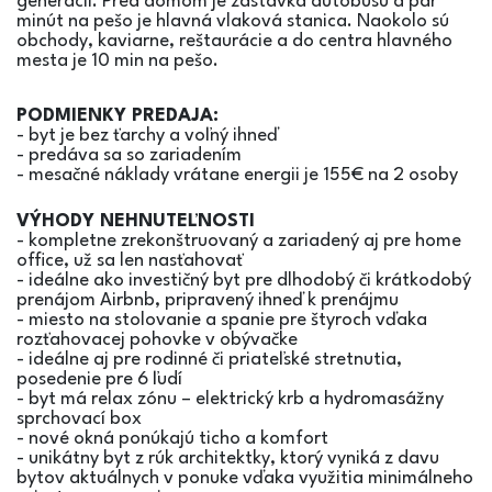
generácií. Pred domom je zastávka autobusu a pár
minút na pešo je hlavná vlaková stanica. Naokolo sú
obchody, kaviarne, reštaurácie a do centra hlavného
mesta je 10 min na pešo.
PODMIENKY PREDAJA:
- byt je bez ťarchy a voľný ihneď
- predáva sa so zariadením
- mesačné náklady vrátane energii je 155€ na 2 osoby
VÝHODY NEHNUTEĽNOSTI
- kompletne zrekonštruovaný a zariadený aj pre home
office, už sa len nasťahovať
- ideálne ako investičný byt pre dlhodobý či krátkodobý
prenájom Airbnb, pripravený ihneď k prenájmu
- miesto na stolovanie a spanie pre štyroch vďaka
rozťahovacej pohovke v obývačke
- ideálne aj pre rodinné či priateľské stretnutia,
posedenie pre 6 ľudí
- byt má relax zónu – elektrický krb a hydromasážny
sprchovací box
- nové okná ponúkajú ticho a komfort
- unikátny byt z rúk architektky, ktorý vyniká z davu
bytov aktuálnych v ponuke vďaka využitia minimálneho