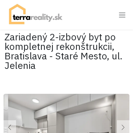
Skip to Content
Zariadený 2-izbový byt po
kompletnej rekonštrukcii,
Bratislava - Staré Mesto, ul.
Jelenia
Predchádzajúce
Ďalši