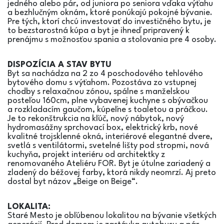
jedného alebo pár, od juniora po seniora vďaka výťahu
a bezhlučným oknám, ktoré ponúkajú pokojné bývanie.
Pre tých, ktorí chcú investovať do investičného bytu, je
to bezstarostná kúpa a byt je ihneď pripravený k
prenájmu s možnosťou spania a stolovania pre 4 osoby.
DISPOZÍCIA A STAV BYTU
Byt sa nachádza na 2 zo 4 poschodového tehlového
bytového domu s výťahom. Pozostáva zo vstupnej
chodby s relaxačnou zónou, spálne s manželskou
posteľou 160cm, plne vybavenej kuchyne s obývačkou
a rozkladacím gaučom, kúpeľne s toaletou a práčkou.
Je to rekonštrukcia na kľúč, nový nábytok, nový
hydromasážny sprchovací box, elektrický krb, nové
kvalitné trojsklenné okná, interiérové elegantné dvere,
svetlá s ventilátormi, svetelné lišty pod stropmi, nová
kuchyňa, projekt interiéru od architektky z
renomovaného Ateliéru FOR. Byt je útulne zariadený a
zladený do béžovej farby, ktorá nikdy neomrzí. Aj preto
dostal byt názov „Beige on Beige“.
LOKALITA:
Staré Mesto je obľúbenou lokalitou na bývanie všetkých