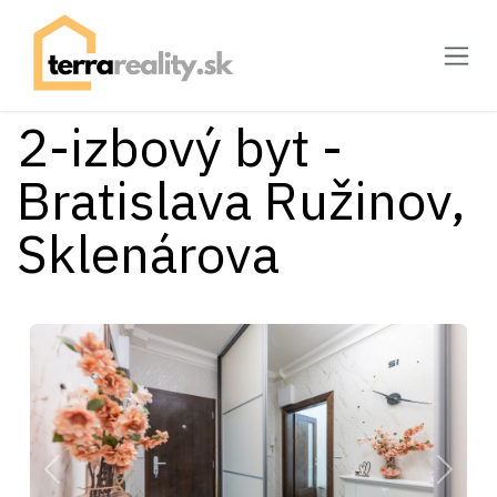
Skip to Content
2-izbový byt -
Bratislava Ružinov,
Sklenárova
Predchádzajúce
Ďalšie