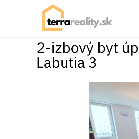
Skip to Content
2-izbový byt úp
Labutia 3