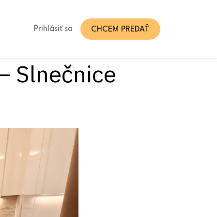
AKT
Prihlásiť sa
CHCEM PREDAŤ
 – Slnečnice