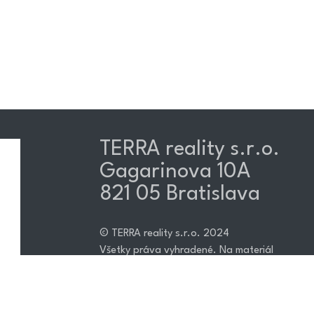
TERRA reality s.r.o.​
Gagarinova 10A
821 05 Bratislava
© TERRA reality s.r.o. 2024
Všetky práva vyhradené. Na materiál
(fotografie, promo video spoty) sa
vzťahujú autorské práva spoločnosti.