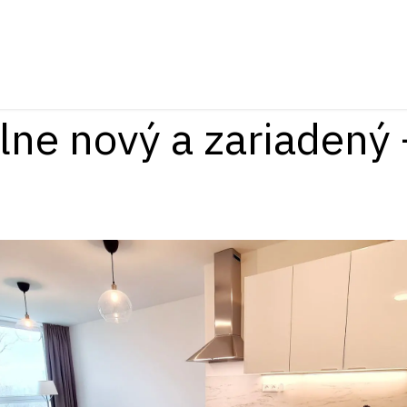
DOMOV
NEHNUTELNOSTI
O NÁS
KONT
lne nový a zariadený