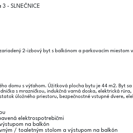
ia 3 - SLNEČNICE
ariadený 2-izbový byt s balkónom a parkovacím miestom v
vého domu s výťahom. Úžitková plocha bytu je 44 m2. Byt s
dnička s mrazničkou, indukčná varná doska, elektrická rúra
tatok úložného priestoru, bezpečnostné vstupné dvere, elek
vou
bavená elektrospotrebičmi
a výstupom na balkón
ovným / toaletným stolom a výstupom na balkón