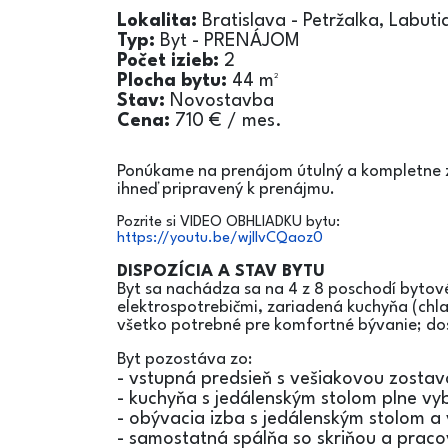
Lokalita:
Bratislava - Petržalka, Labut
Typ:
Byt - PRENÁJOM
Počet izieb:
2
Plocha bytu:
44
m²
Stav:
Novostavba
Cena:
710 € / mes.
Ponúkame na prenájom útulný a kompletne z
ihneď pripravený k prenájmu.
Pozrite si VIDEO OBHLIADKU bytu:
https://youtu.be/wjllvCQaoz0
DISPOZÍCIA A STAV BYTU
Byt sa nachádza sa na 4 z 8 poschodí byto
elektrospotrebičmi, zariadená kuchyňa (chla
všetko potrebné pre komfortné bývanie; dos
Byt pozostáva zo:
- vstupná predsieň s vešiakovou zosta
- kuchyňa s jedálenským stolom plne vy
- obývacia izba s jedálenským stolom 
- samostatná spálňa so skriňou a prac