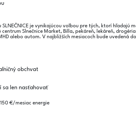
ou
u SLNEČNICE je vynikajúcou voľbou pre tých, ktorí hľadajú
centrum Slnečnice Market, Billa, pekáreň, lekáreň, drogéria, 
HD alebo autom. V najbližších mesiacoch bude uvedená do 
aľničný obchvat
í sa len nasťahovať
50 €/mesiac energie