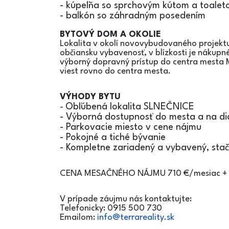
- kúpeľňa so sprchovým kútom a toalet
- balkón so záhradným posedením
BYTOVÝ DOM A OKOLIE
Lokalita v okolí novovybudovaného projekt
občiansku vybavenosť, v blízkosti je nákupné 
výborný dopravný prístup do centra mesta M
viest rovno do centra mesta.
VÝHODY BYTU
Obľúbená lokalita SLNEČNICE
-
- Výborná dostupnosť do mesta a na di
- Parkovacie miesto v cene nájmu
- Pokojné a tiché bývanie
- Kompletne zariadený a vybavený, stač
CENA MESAČNÉHO NÁJMU 710 €/mesiac + 1
V prípade záujmu nás kontaktujte:
Telefonicky: 0915 500 730
Emailom:
info@terrareality.sk